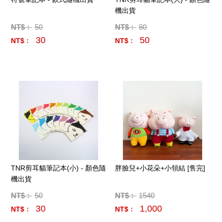
機出貨
NT$﹕
50
NT$﹕
80
30
50
NT$﹕
NT$﹕
產品數量:
30
產品數量:
49
TNR剪耳貓筆記本(小) - 顏色隨
胖臉兒+小花朵+小領結 [售完]
機出貨
NT$﹕
50
NT$﹕
1540
30
1,000
NT$﹕
NT$﹕
產品數量:
49
產品數量:
0