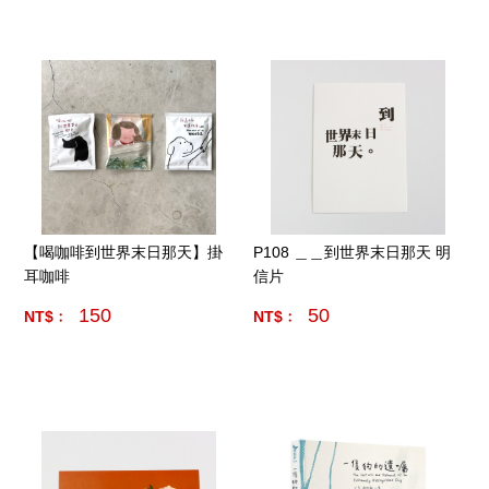
【喝咖啡到世界末日那天】掛
P108 ＿＿到世界末日那天 明
耳咖啡
信片
150
50
NT$﹕
NT$﹕
產品數量:
0
產品數量:
49