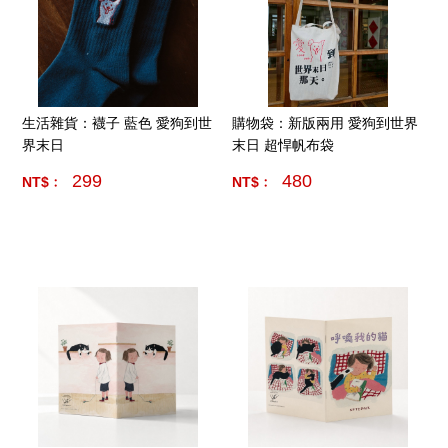
生活雜貨：襪子 藍色 愛狗到世
購物袋：新版兩用 愛狗到世界
界末日
末日 超悍帆布袋
299
480
NT$﹕
NT$﹕
產品數量:
15
產品數量:
5