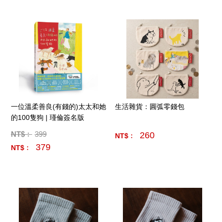
一位溫柔善良(有錢的)太太和她
生活雜貨：圓弧零錢包
的100隻狗 | 瑾倫簽名版
NT$﹕
399
260
NT$﹕
379
NT$﹕
產品數量:
8
產品數量:
5