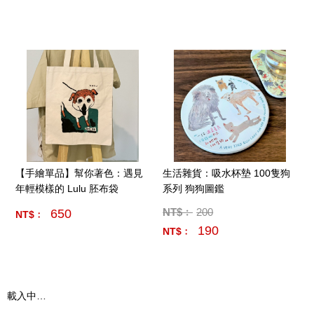
產品數量:
9
【手繪單品】幫你著色：遇見
生活雜貨：吸水杯墊 100隻狗
年輕模樣的 Lulu 胚布袋
系列 狗狗圖鑑
NT$﹕
200
650
NT$﹕
190
NT$﹕
產品數量:
10
產品數量:
5
載入中…