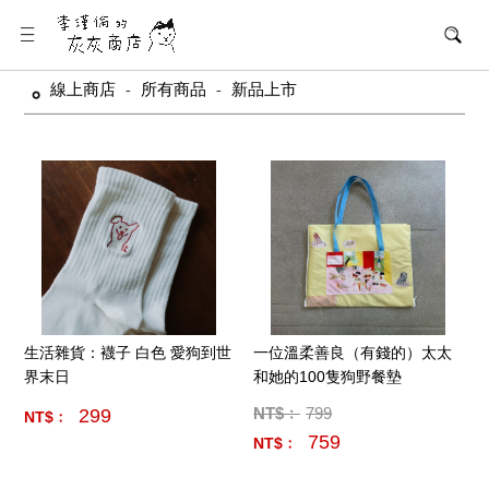
線上商店
所有商品
新品上市
-
-
生活雜貨：襪子 白色 愛狗到世
一位溫柔善良（有錢的）太太
界末日
和她的100隻狗野餐墊
NT$﹕
799
299
NT$﹕
759
NT$﹕
產品數量:
20
產品數量:
3