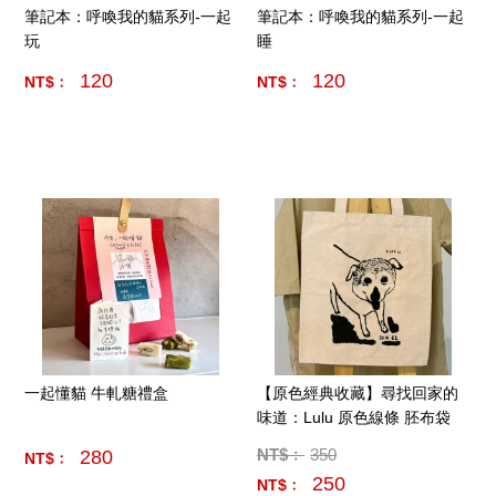
筆記本：呼喚我的貓系列-一起
筆記本：呼喚我的貓系列-一起
玩
睡
120
120
NT$﹕
NT$﹕
產品數量:
5
產品數量:
5
一起懂貓 牛軋糖禮盒
【原色經典收藏】尋找回家的
味道：Lulu 原色線條 胚布袋
NT$﹕
350
280
NT$﹕
250
NT$﹕
產品數量:
1