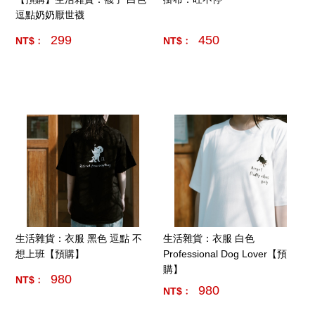
逗點奶奶厭世襪
299
450
NT$﹕
NT$﹕
產品數量:
7
產品數量:
4
生活雜貨：衣服 黑色 逗點 不
生活雜貨：衣服 白色
想上班【預購】
Professional Dog Lover【預
購】
980
NT$﹕
980
NT$﹕
產品數量:
9
產品數量:
10