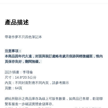
產品描述
帶著作夢不只四色筆記本
注意事項：
本商品因年代久遠，封面與裝訂處略有歲月痕跡與輕微鏽斑，惟內
頁保存良好，翻閱無礙。
設計/插畫：李瑾倫
尺寸：14.8*20.5公分
內頁：不同封面對應不同內頁，請參考圖示
頁數：64頁
網站所顯示之商品庫存為線上可販售數量，如商品已售罄，歡迎聯
繫客服進一步確認實體倉儲庫存。