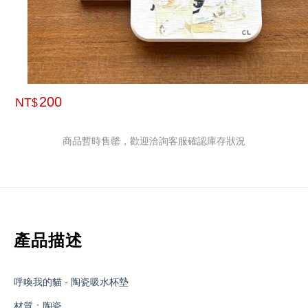
200
NT
$
商品暫時售罄，歡迎洽詢客服確認庫存狀況
產品描述
呼喚我的貓 - 陶瓷吸水杯墊
材質：陶瓷