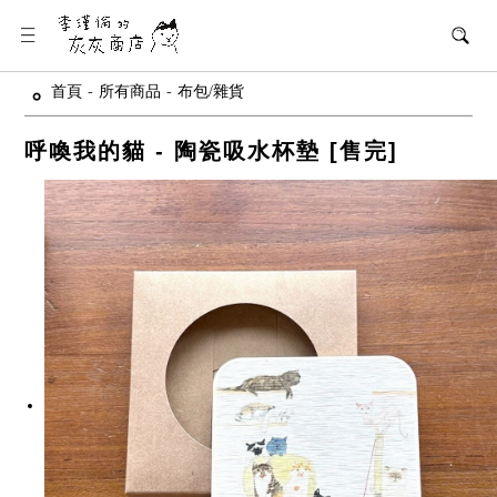
首頁
-
所有商品
-
布包/雜貨
呼喚我的貓 - 陶瓷吸水杯墊 [售完]