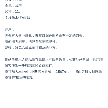
產地：台灣
尺寸：11cm
李瑾倫工作室設計
注意：
陶瓷有天然毛細孔，咖啡或深色飲料會有一定的附著。
請勿用力刷洗，洗淨自然晾乾即可。
易碎，避免六歲兒童可觸及的地方。
網站所顯示之商品庫存為線上可販售數量，如商品已售罄，歡迎聯
繫客服進一步確認實體倉儲庫存。
您可加入本公司 LINE 官方帳號：@567nkurl，將由客服人員協助
您進行查詢與確認。